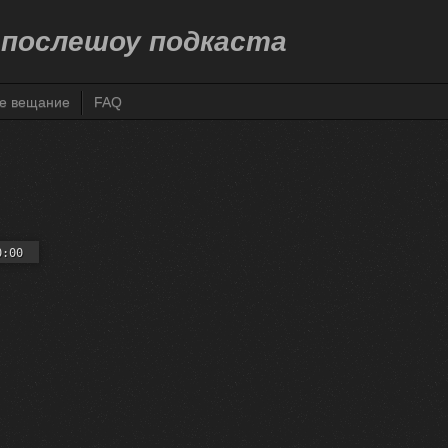
 послешоу подкаста
ne вещание
FAQ
0:00