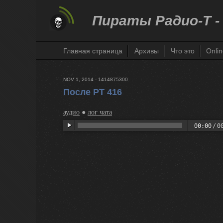
Пираты Радио-Т -
Главная страница
Архивы
Что это
Onli
NOV 1, 2014 - 1414875300
После РТ 416
аудио
●
лог чата
00:00
/
0