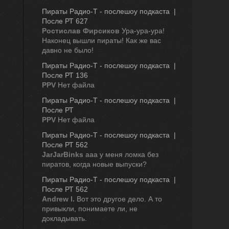
Пираты Радио-Т - послешоу подкаста  | 
После РТ 627
Ростислав Фирсиков
Ура-ура-ура!
Наконец вышли пираты! Как же вас
давно не было!
Пираты Радио-Т - послешоу подкаста  | 
После РТ 136
PPV
Нет файла
Пираты Радио-Т - послешоу подкаста  | 
После РТ
PPV
Нет файла
Пираты Радио-Т - послешоу подкаста  | 
После РТ 562
JarJarBinks
ааа у меня ломка без
пиратов, когда новые выпуски?
Пираты Радио-Т - послешоу подкаста  | 
После РТ 562
Andrew I.
Вот это другое дело. А то
привыкли, понимаете ли, не
докладывать.