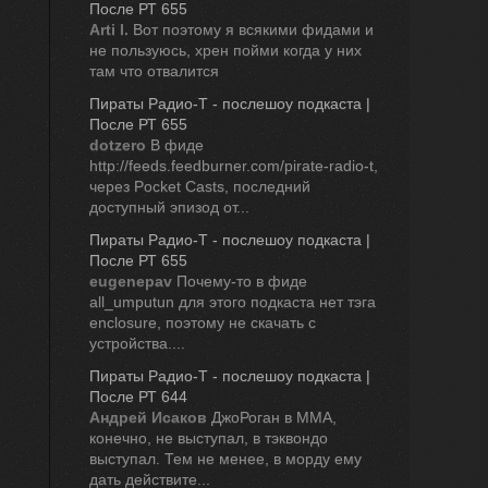
После РТ 655
Arti I.
Вот поэтому я всякими фидами и
не пользуюсь, хрен пойми когда у них
там что отвалится
Пираты Радио-Т - послешоу подкаста | 
После РТ 655
dotzero
В фиде
http://feeds.feedburner.com/pirate-radio-t,
через Pocket Casts, последний
доступный эпизод от...
Пираты Радио-Т - послешоу подкаста | 
После РТ 655
eugenepav
Почему-то в фиде
all_umputun для этого подкаста нет тэга
enclosure, поэтому не скачать с
устройства....
Пираты Радио-Т - послешоу подкаста | 
После РТ 644
Андрей Исаков
ДжоРоган в ММА,
конечно, не выступал, в тэквондо
выступал. Тем не менее, в морду ему
дать действите...