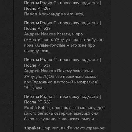
Пираты Радио-Т - послешоу подкаста  | 
После РТ 267
Павел Александров
его нету,
Пираты Радио-Т - послешоу подкаста  | 
После РТ 537
Андрей Исаков
Кстати, и про
симпатичность Умпутун прав, а Бобук не
прав:)Худые-толстые -- это ж не про
ширину таза...
Пираты Радио-Т - послешоу подкаста  | 
После РТ 537
Андрей Исаков
Почему заклевали
Умпутуна?!:)Он всё правильно сказал
про "праздник, в который нажираться".
"В Пурим ...
Пираты Радио-Т - послешоу подкаста  | 
После РТ 528
Public
Bobuk, проверь свою машину, для
какого региона северной америки она
была выпущена. У японских, амери...
shpaker
Umputun, в url'е что-то странное