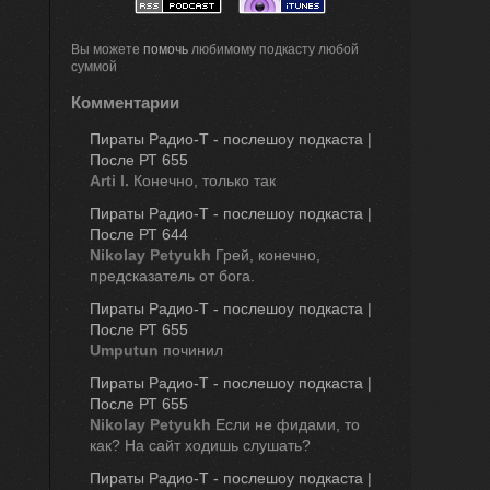
Вы можете
помочь
любимому подкасту любой
суммой
Комментарии
Пираты Радио-Т - послешоу подкаста | 
После РТ 655
Arti I.
Конечно, только так
Пираты Радио-Т - послешоу подкаста | 
После РТ 644
Nikolay Petyukh
Грей, конечно,
предсказатель от бога.
Пираты Радио-Т - послешоу подкаста | 
После РТ 655
Umputun
починил
Пираты Радио-Т - послешоу подкаста | 
После РТ 655
Nikolay Petyukh
Если не фидами, то
как? На сайт ходишь слушать?
Пираты Радио-Т - послешоу подкаста | 